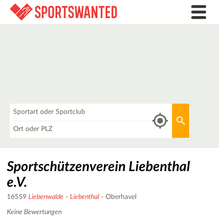
Was
Aktuellen 
Wo
Sportschützenverein Liebenthal
e.V.
16559
Liebenwalde
-
Liebenthal
- Oberhavel
Keine Bewertungen