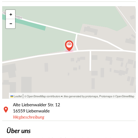
+
−
|
Leaflet
© OpenStreetMap contributors ♥,
tiles generated by protomaps
,
Protomaps
©
OpenStreetMap
Alte Liebenwalder Str.
12
16559
Liebenwalde
Wegbeschreibung
Über uns