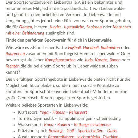
Der Sportschützenverein Liebenthal e.V. ist ein bekanntes und
renommiertes Mitglied in der Sportlandschaft von Liebenwalde
und gehört zu den beliebtesten Vereinen. In Liebenwalde und
Umgebung gibt es jedoch eine Fülle von weiteren Sportangeboten,
die für
Damen
, Herren,
Kinder
,
Jugendliche
,
Senioren
oder
Menschen
mit einer Behinderung
zugänglich sind.
Finde den perfekten Sportverein für dich in Liebenwalde
Wie wäre es z.B. mit einer Partie
Fußball
,
Handball
,
Badminton
oder
Radrennen
zusammen mit Sportbegeisterten in Liebenwalde? Oder
bevorzugst du lieber
Kampfsportarten
wie
Judo
,
Karate
,
Boxen
oder
Fechten
die du bei einem Sportclub in Liebenwalde ausüben
kannst?
Die vielfältigen Sportangebote in Liebenwalde bieten nicht nur die
Möglichkeit, fit zu bleiben, sondern auch soziale Kontakte zu
knüpfen. Im Sportschützenverein Liebenthal e.V. findet man eine
große Gemeinschaft von engagierten Sportbegeisterten.
Weitere beliebte Sportarten in Liebenwalde:
Kraftsport:
Yoga
-
Fitness
-
Rehasport
Turnen: Gymnastik - Trampolinspringen - Cheerleading
Wassersport:
Kanu
-
Rudern
-
Rettungsschwimmen
Präzisionssport:
Bowling
-
Golf
-
Sportschießen
-
Darts
Ausdauersport:
Rennradfahren
,
Leichtathletik
,
Triathlon
,