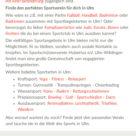
mit einer Behinderung
zugänglich sind.
Finde den perfekten Sportverein für dich in Ulm
Wie wäre es z.B. mit einer Partie
Fußball
,
Handball
,
Badminton
oder
Radrennen
zusammen mit Sportbegeisterten in Ulm? Oder
bevorzugst du lieber
Kampfsportarten
wie
Judo
,
Karate
,
Boxen
oder
Fechten
die du bei einem Sportclub in Ulm ausüben kannst?
Die vielfältigen Sportangebote in Ulm bieten nicht nur die
Möglichkeit, fit zu bleiben, sondern auch soziale Kontakte zu
knüpfen. Im Sportschützenverein Hubertus e.V. Ulm-Wiblingen
findet man eine große Gemeinschaft von engagierten
Sportbegeisterten.
Weitere beliebte Sportarten in Ulm:
Kraftsport:
Yoga
-
Fitness
-
Rehasport
Turnen: Gymnastik - Trampolinspringen - Cheerleading
Wassersport:
Kanu
-
Rudern
-
Rettungsschwimmen
Präzisionssport:
Bowling
-
Golf
-
Sportschießen
-
Darts
Ausdauersport:
Rennradfahren
,
Leichtathletik
,
Triathlon
,
Wandern
Also worauf wartest du noch? Finde jetzt den passenden Verein
und tauche ein in die Welt des Sports in Ulm.