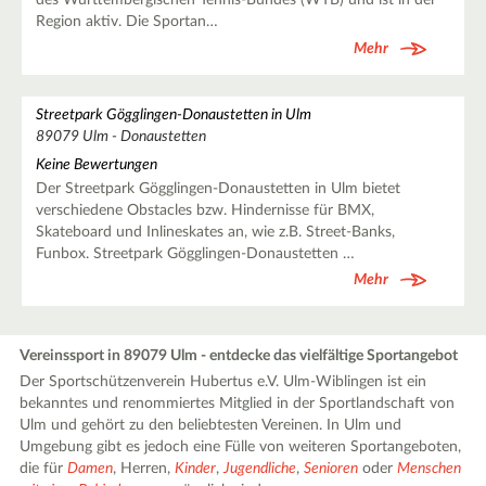
des Württembergischen Tennis-Bundes (WTB) und ist in der
Region aktiv. Die Sportan…
Mehr
Streetpark Gögglingen-Donaustetten in Ulm
89079 Ulm - Donaustetten
Keine Bewertungen
Der Streetpark Gögglingen-Donaustetten in Ulm bietet
verschiedene Obstacles bzw. Hindernisse für BMX,
Skateboard und Inlineskates an, wie z.B. Street-Banks,
Funbox. Streetpark Gögglingen-Donaustetten …
Mehr
Vereinssport in 89079 Ulm - entdecke das vielfältige Sportangebot
Der Sportschützenverein Hubertus e.V. Ulm-Wiblingen ist ein
bekanntes und renommiertes Mitglied in der Sportlandschaft von
Ulm und gehört zu den beliebtesten Vereinen. In Ulm und
Umgebung gibt es jedoch eine Fülle von weiteren Sportangeboten,
die für
Damen
, Herren,
Kinder
,
Jugendliche
,
Senioren
oder
Menschen