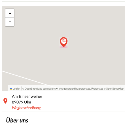
+
−
|
Leaflet
© OpenStreetMap contributors ♥,
tiles generated by protomaps
,
Protomaps
©
OpenStreetMap
Am Binsenweiher
89079
Ulm
Wegbeschreibung
Über uns