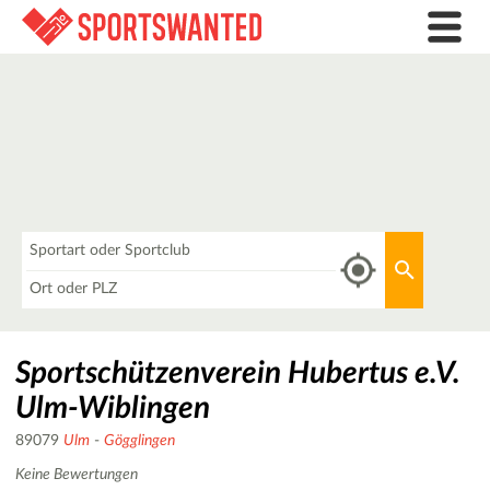
Was
Aktuellen 
Wo
Sportschützenverein Hubertus e.V.
Ulm-Wiblingen
89079
Ulm
-
Gögglingen
Keine Bewertungen