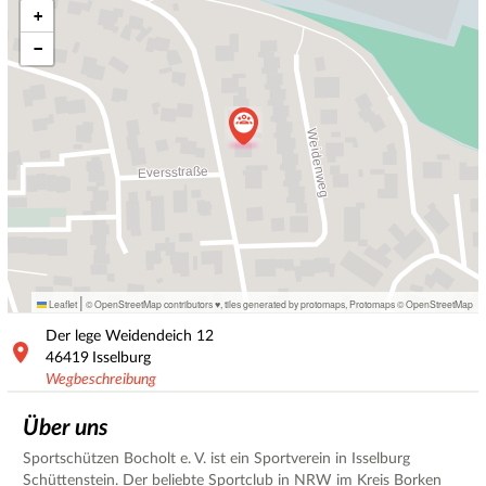
+
−
|
Leaflet
© OpenStreetMap contributors ♥,
tiles generated by protomaps
,
Protomaps
©
OpenStreetMap
Der lege Weidendeich
12
46419
Isselburg
Wegbeschreibung
Über uns
Sportschützen Bocholt e. V. ist ein Sportverein in Isselburg
Schüttenstein. Der beliebte Sportclub in NRW im Kreis Borken