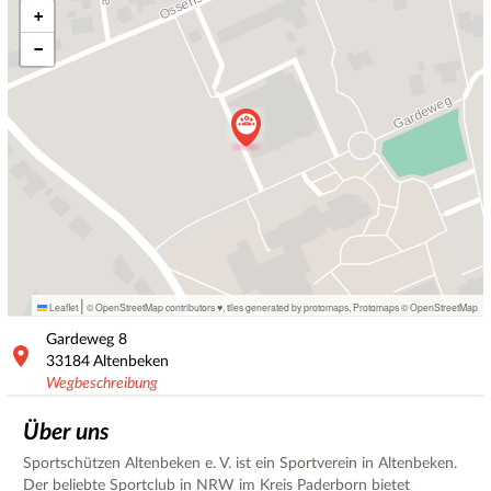
+
−
|
Leaflet
© OpenStreetMap contributors ♥,
tiles generated by protomaps
,
Protomaps
©
OpenStreetMap
Gardeweg
8
33184
Altenbeken
Wegbeschreibung
Über uns
Sportschützen Altenbeken e. V. ist ein Sportverein in Altenbeken.
Der beliebte Sportclub in NRW im Kreis Paderborn bietet