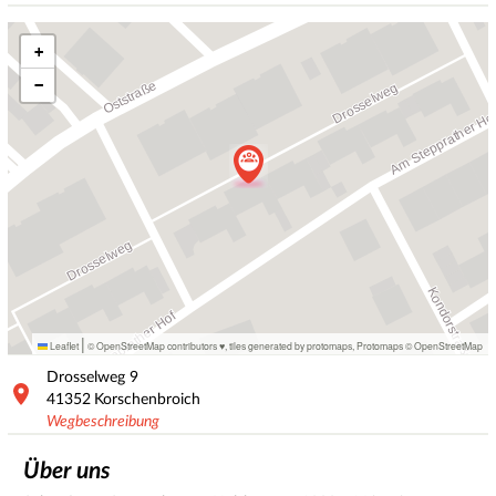
+
−
|
Leaflet
© OpenStreetMap contributors ♥,
tiles generated by protomaps
,
Protomaps
©
OpenStreetMap
Drosselweg
9
41352
Korschenbroich
Wegbeschreibung
Über uns