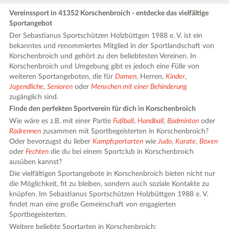
Vereinssport in 41352 Korschenbroich - entdecke das vielfältige
Sportangebot
Der Sebastianus Sportschützen Holzbüttgen 1988 e. V. ist ein
bekanntes und renommiertes Mitglied in der Sportlandschaft von
Korschenbroich und gehört zu den beliebtesten Vereinen. In
Korschenbroich und Umgebung gibt es jedoch eine Fülle von
weiteren Sportangeboten, die für
Damen
, Herren,
Kinder
,
Jugendliche
,
Senioren
oder
Menschen mit einer Behinderung
zugänglich sind.
Finde den perfekten Sportverein für dich in Korschenbroich
Wie wäre es z.B. mit einer Partie
Fußball
,
Handball
,
Badminton
oder
Radrennen
zusammen mit Sportbegeisterten in Korschenbroich?
Oder bevorzugst du lieber
Kampfsportarten
wie
Judo
,
Karate
,
Boxen
oder
Fechten
die du bei einem Sportclub in Korschenbroich
ausüben kannst?
Die vielfältigen Sportangebote in Korschenbroich bieten nicht nur
die Möglichkeit, fit zu bleiben, sondern auch soziale Kontakte zu
knüpfen. Im Sebastianus Sportschützen Holzbüttgen 1988 e. V.
findet man eine große Gemeinschaft von engagierten
Sportbegeisterten.
Weitere beliebte Sportarten in Korschenbroich: