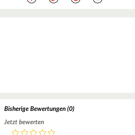
Bisherige Bewertungen (0)
Jetzt bewerten
Bewertung
1
2
3
4
5