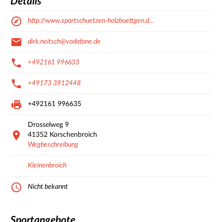
Details
http://www.sportschuetzen-holzbuettgen.d…
dirk.neitsch@vodafone.de
+492161 996633
+49173 3912448
+492161 996635
Drosselweg
9
41352
Korschenbroich
Wegbeschreibung
Kleinenbroich
Nicht bekannt
Sportangebote