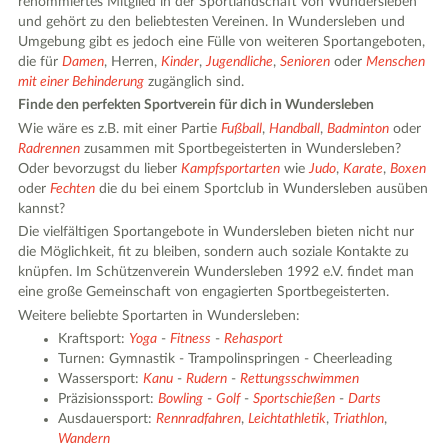
renommiertes Mitglied in der Sportlandschaft von Wundersleben
und gehört zu den beliebtesten Vereinen. In Wundersleben und
Umgebung gibt es jedoch eine Fülle von weiteren Sportangeboten,
die für
Damen
, Herren,
Kinder
,
Jugendliche
,
Senioren
oder
Menschen
mit einer Behinderung
zugänglich sind.
Finde den perfekten Sportverein für dich in Wundersleben
Wie wäre es z.B. mit einer Partie
Fußball
,
Handball
,
Badminton
oder
Radrennen
zusammen mit Sportbegeisterten in Wundersleben?
Oder bevorzugst du lieber
Kampfsportarten
wie
Judo
,
Karate
,
Boxen
oder
Fechten
die du bei einem Sportclub in Wundersleben ausüben
kannst?
Die vielfältigen Sportangebote in Wundersleben bieten nicht nur
die Möglichkeit, fit zu bleiben, sondern auch soziale Kontakte zu
knüpfen. Im Schützenverein Wundersleben 1992 e.V. findet man
eine große Gemeinschaft von engagierten Sportbegeisterten.
Weitere beliebte Sportarten in Wundersleben:
Kraftsport:
Yoga
-
Fitness
-
Rehasport
Turnen: Gymnastik - Trampolinspringen - Cheerleading
Wassersport:
Kanu
-
Rudern
-
Rettungsschwimmen
Präzisionssport:
Bowling
-
Golf
-
Sportschießen
-
Darts
Ausdauersport:
Rennradfahren
,
Leichtathletik
,
Triathlon
,
Wandern