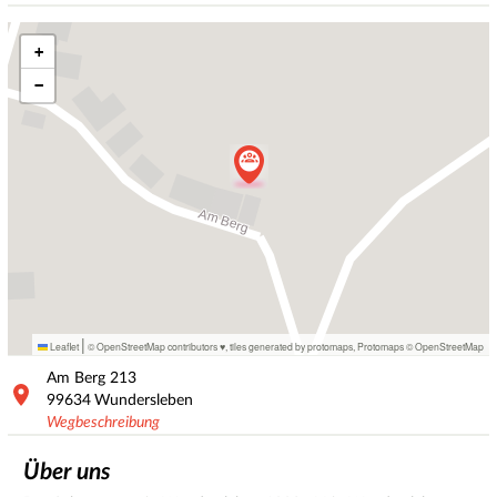
+
−
|
Leaflet
© OpenStreetMap contributors ♥,
tiles generated by protomaps
,
Protomaps
©
OpenStreetMap
Am Berg
213
99634
Wundersleben
Wegbeschreibung
Über uns