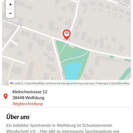
+
−
|
Leaflet
© OpenStreetMap contributors ♥,
tiles generated by protomaps
,
Protomaps
©
OpenStreetMap
Kleitschestrasse
12
38448
Wolfsburg
Wegbeschreibung
Über uns
Ein beliebter Sportverein in Wolfsburg ist Schuetzenverein
Wendschott e.V. - Hier gibt es interessante Sportangebote wie