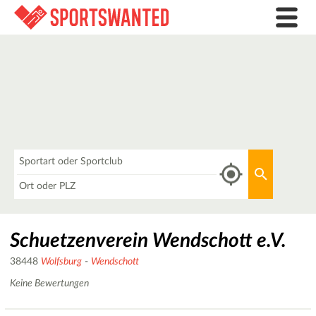
Was
Aktuellen 
Wo
Schuetzenverein Wendschott e.V.
38448
Wolfsburg
-
Wendschott
Keine Bewertungen