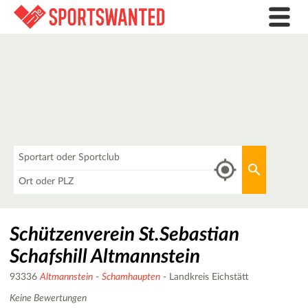
Was
Aktuellen 
Wo
Schützenverein St.Sebastian
Schafshill Altmannstein
93336
Altmannstein
-
Schamhaupten
- Landkreis Eichstätt
Keine Bewertungen