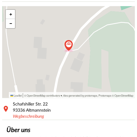
+
−
|
Leaflet
© OpenStreetMap contributors ♥,
tiles generated by protomaps
,
Protomaps
©
OpenStreetMap
Schafshiller Str.
22
93336
Altmannstein
Wegbeschreibung
Über uns