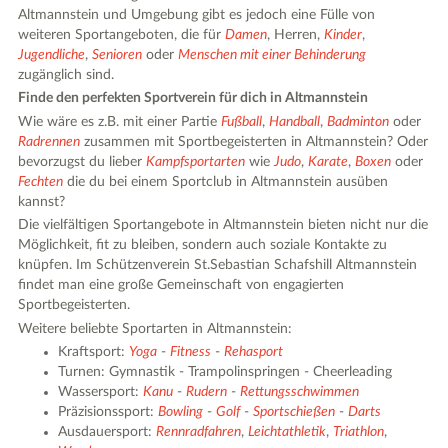
Altmannstein und Umgebung gibt es jedoch eine Fülle von
weiteren Sportangeboten, die für
Damen
, Herren,
Kinder
,
Jugendliche
,
Senioren
oder
Menschen mit einer Behinderung
zugänglich sind.
Finde den perfekten Sportverein für dich in Altmannstein
Wie wäre es z.B. mit einer Partie
Fußball
,
Handball
,
Badminton
oder
Radrennen
zusammen mit Sportbegeisterten in Altmannstein? Oder
bevorzugst du lieber
Kampfsportarten
wie
Judo
,
Karate
,
Boxen
oder
Fechten
die du bei einem Sportclub in Altmannstein ausüben
kannst?
Die vielfältigen Sportangebote in Altmannstein bieten nicht nur die
Möglichkeit, fit zu bleiben, sondern auch soziale Kontakte zu
knüpfen. Im Schützenverein St.Sebastian Schafshill Altmannstein
findet man eine große Gemeinschaft von engagierten
Sportbegeisterten.
Weitere beliebte Sportarten in Altmannstein:
Kraftsport:
Yoga
-
Fitness
-
Rehasport
Turnen: Gymnastik - Trampolinspringen - Cheerleading
Wassersport:
Kanu
-
Rudern
-
Rettungsschwimmen
Präzisionssport:
Bowling
-
Golf
-
Sportschießen
-
Darts
Ausdauersport:
Rennradfahren
,
Leichtathletik
,
Triathlon
,