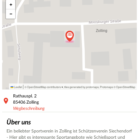
+
−
|
Leaflet
© OpenStreetMap contributors ♥,
tiles generated by protomaps
,
Protomaps
©
OpenStreetMap
Rathauspl.
2
85406
Zolling
Wegbeschreibung
Über uns
Ein beliebter Sportverein in Zolling ist Schützenverein Siechendorf
- Hier gibt es interessante Sportangebote wie Schießsport und