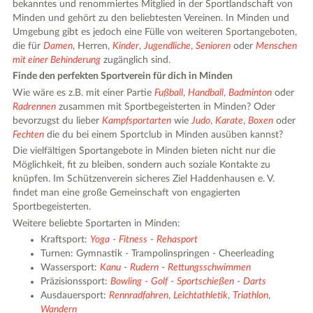
bekanntes und renommiertes Mitglied in der Sportlandschaft von
Minden und gehört zu den beliebtesten Vereinen. In Minden und
Umgebung gibt es jedoch eine Fülle von weiteren Sportangeboten,
die für
Damen
, Herren,
Kinder
,
Jugendliche
,
Senioren
oder
Menschen
mit einer Behinderung
zugänglich sind.
Finde den perfekten Sportverein für dich in Minden
Wie wäre es z.B. mit einer Partie
Fußball
,
Handball
,
Badminton
oder
Radrennen
zusammen mit Sportbegeisterten in Minden? Oder
bevorzugst du lieber
Kampfsportarten
wie
Judo
,
Karate
,
Boxen
oder
Fechten
die du bei einem Sportclub in Minden ausüben kannst?
Die vielfältigen Sportangebote in Minden bieten nicht nur die
Möglichkeit, fit zu bleiben, sondern auch soziale Kontakte zu
knüpfen. Im Schützenverein sicheres Ziel Haddenhausen e. V.
findet man eine große Gemeinschaft von engagierten
Sportbegeisterten.
Weitere beliebte Sportarten in Minden:
Kraftsport:
Yoga
-
Fitness
-
Rehasport
Turnen: Gymnastik - Trampolinspringen - Cheerleading
Wassersport:
Kanu
-
Rudern
-
Rettungsschwimmen
Präzisionssport:
Bowling
-
Golf
-
Sportschießen
-
Darts
Ausdauersport:
Rennradfahren
,
Leichtathletik
,
Triathlon
,
Wandern