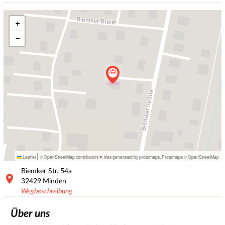
+
−
|
Leaflet
© OpenStreetMap contributors ♥,
tiles generated by protomaps
,
Protomaps
©
OpenStreetMap
Biemker Str.
54a
32429
Minden
Wegbeschreibung
Über uns