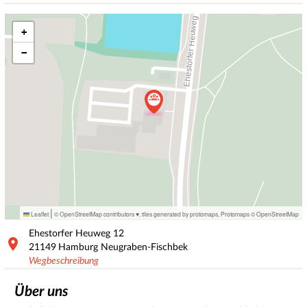
+
−
|
Leaflet
© OpenStreetMap contributors ♥,
tiles generated by protomaps
,
Protomaps
©
OpenStreetMap
Ehestorfer Heuweg
12
21149
Hamburg Neugraben-Fischbek
Wegbeschreibung
Über uns