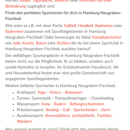
Herren,
Kinder
,
Jugendliche
,
Senioren
oder
Menschen mit einer
Behinderung
zugänglich sind.
Finde den perfekten Sportverein für dich in Hamburg Neugraben-
Fischbek
Wie wäre es z.B. mit einer Partie
Fußball
,
Handball
,
Badminton
oder
Radrennen
zusammen mit Sportbegeisterten in Hamburg
Neugraben-Fischbek? Oder bevorzugst du lieber
Kampfsportarten
wie
Judo
,
Karate
,
Boxen
oder
Fechten
die du bei einem Sportclub in
Hamburg Neugraben-Fischbek ausüben kannst?
Die vielfältigen Sportangebote in Hamburg Neugraben-Fischbek
bieten nicht nur die Möglichkeit, fit zu bleiben, sondern auch
soziale Kontakte zu knüpfen. Im Schützenverein Hausbruch, Alt-
und Neuwiedenthal findet man eine große Gemeinschaft von
engagierten Sportbegeisterten.
Weitere beliebte Sportarten in Hamburg Neugraben-Fischbek:
Kraftsport:
Yoga
-
Fitness
-
Rehasport
Turnen: Gymnastik - Trampolinspringen - Cheerleading
Wassersport:
Kanu
-
Rudern
-
Rettungsschwimmen
Präzisionssport:
Bowling
-
Golf
-
Sportschießen
-
Darts
Ausdauersport:
Rennradfahren
,
Leichtathletik
,
Triathlon
,
Wandern
Also worauf wartest du noch? Finde jetzt den passenden Verein