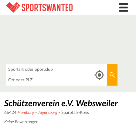
Was
Aktuellen 
Wo
Schützenverein e.V. Websweiler
66424
Homburg
-
Jägersburg
- Saarpfalz-Kreis
Keine Bewertungen