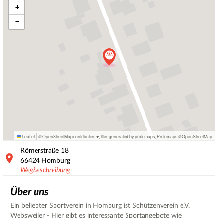
+
−
|
Leaflet
© OpenStreetMap contributors ♥,
tiles generated by protomaps
,
Protomaps
©
OpenStreetMap
Römerstraße
18
66424
Homburg
Wegbeschreibung
Über uns
Ein beliebter Sportverein in Homburg ist Schützenverein e.V.
Websweiler - Hier gibt es interessante Sportangebote wie