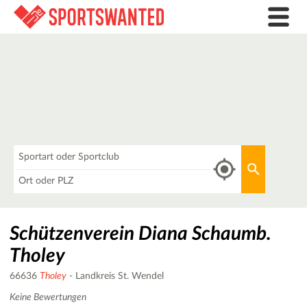
Was
Aktuellen 
Wo
Schützenverein Diana Schaumb.
Tholey
66636
Tholey
- Landkreis St. Wendel
Keine Bewertungen