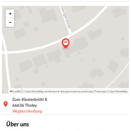
+
−
|
Leaflet
© OpenStreetMap contributors ♥,
tiles generated by protomaps
,
Protomaps
©
OpenStreetMap
Zum Klosterbrühl
8
66636
Tholey
Wegbeschreibung
Über uns