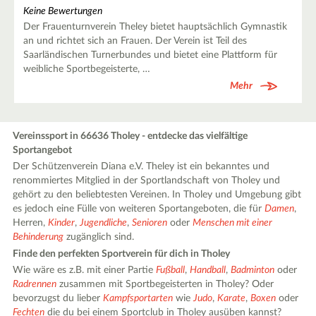
Keine Bewertungen
Der Frauenturnverein Theley bietet hauptsächlich Gymnastik
an und richtet sich an Frauen. Der Verein ist Teil des
Saarländischen Turnerbundes und bietet eine Plattform für
weibliche Sportbegeisterte, …
Mehr
Vereinssport in 66636 Tholey - entdecke das vielfältige
Sportangebot
Der Schützenverein Diana e.V. Theley ist ein bekanntes und
renommiertes Mitglied in der Sportlandschaft von Tholey und
gehört zu den beliebtesten Vereinen. In Tholey und Umgebung gibt
es jedoch eine Fülle von weiteren Sportangeboten, die für
Damen
,
Herren,
Kinder
,
Jugendliche
,
Senioren
oder
Menschen mit einer
Behinderung
zugänglich sind.
Finde den perfekten Sportverein für dich in Tholey
Wie wäre es z.B. mit einer Partie
Fußball
,
Handball
,
Badminton
oder
Radrennen
zusammen mit Sportbegeisterten in Tholey? Oder
bevorzugst du lieber
Kampfsportarten
wie
Judo
,
Karate
,
Boxen
oder
Fechten
die du bei einem Sportclub in Tholey ausüben kannst?