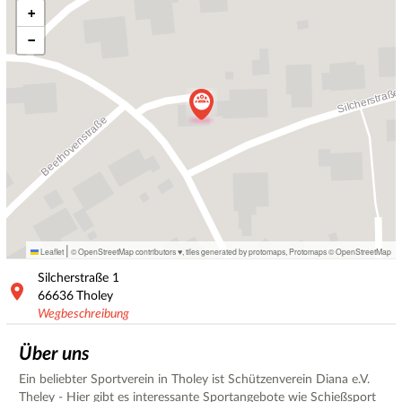
+
−
|
Leaflet
© OpenStreetMap contributors ♥,
tiles generated by protomaps
,
Protomaps
©
OpenStreetMap
Silcherstraße
1
66636
Tholey
Wegbeschreibung
Über uns
Ein beliebter Sportverein in Tholey ist Schützenverein Diana e.V.
Theley - Hier gibt es interessante Sportangebote wie Schießsport