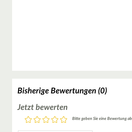
Bisherige Bewertungen (0)
Jetzt bewerten
Bewertung
Bitte geben Sie eine Bewertung ab
1
2
3
4
5
Stern
Sterne
Sterne
Sterne
Sterne