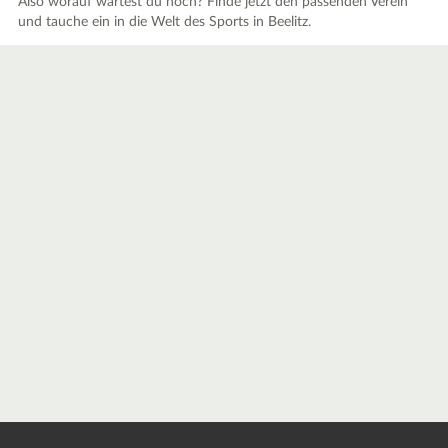
Also worauf wartest du noch? Finde jetzt den passenden Verein
und tauche ein in die Welt des Sports in Beelitz.