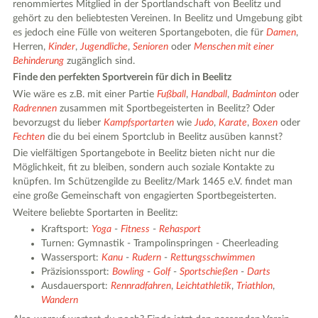
renommiertes Mitglied in der Sportlandschaft von Beelitz und
gehört zu den beliebtesten Vereinen. In Beelitz und Umgebung gibt
es jedoch eine Fülle von weiteren Sportangeboten, die für
Damen
,
Herren,
Kinder
,
Jugendliche
,
Senioren
oder
Menschen mit einer
Behinderung
zugänglich sind.
Finde den perfekten Sportverein für dich in Beelitz
Wie wäre es z.B. mit einer Partie
Fußball
,
Handball
,
Badminton
oder
Radrennen
zusammen mit Sportbegeisterten in Beelitz? Oder
bevorzugst du lieber
Kampfsportarten
wie
Judo
,
Karate
,
Boxen
oder
Fechten
die du bei einem Sportclub in Beelitz ausüben kannst?
Die vielfältigen Sportangebote in Beelitz bieten nicht nur die
Möglichkeit, fit zu bleiben, sondern auch soziale Kontakte zu
knüpfen. Im Schützengilde zu Beelitz/Mark 1465 e.V. findet man
eine große Gemeinschaft von engagierten Sportbegeisterten.
Weitere beliebte Sportarten in Beelitz:
Kraftsport:
Yoga
-
Fitness
-
Rehasport
Turnen: Gymnastik - Trampolinspringen - Cheerleading
Wassersport:
Kanu
-
Rudern
-
Rettungsschwimmen
Präzisionssport:
Bowling
-
Golf
-
Sportschießen
-
Darts
Ausdauersport:
Rennradfahren
,
Leichtathletik
,
Triathlon
,
Wandern