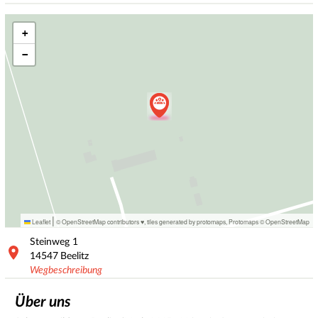
+
−
|
Leaflet
© OpenStreetMap contributors ♥,
tiles generated by protomaps
,
Protomaps
©
OpenStreetMap
Steinweg
1
14547
Beelitz
Wegbeschreibung
Über uns