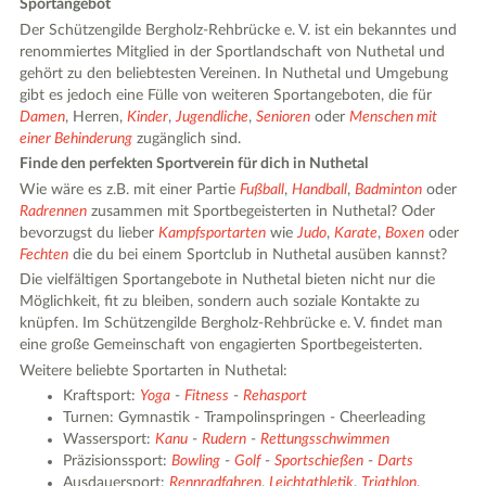
Sportangebot
Der Schützengilde Bergholz-Rehbrücke e. V. ist ein bekanntes und
renommiertes Mitglied in der Sportlandschaft von Nuthetal und
gehört zu den beliebtesten Vereinen. In Nuthetal und Umgebung
gibt es jedoch eine Fülle von weiteren Sportangeboten, die für
Damen
, Herren,
Kinder
,
Jugendliche
,
Senioren
oder
Menschen mit
einer Behinderung
zugänglich sind.
Finde den perfekten Sportverein für dich in Nuthetal
Wie wäre es z.B. mit einer Partie
Fußball
,
Handball
,
Badminton
oder
Radrennen
zusammen mit Sportbegeisterten in Nuthetal? Oder
bevorzugst du lieber
Kampfsportarten
wie
Judo
,
Karate
,
Boxen
oder
Fechten
die du bei einem Sportclub in Nuthetal ausüben kannst?
Die vielfältigen Sportangebote in Nuthetal bieten nicht nur die
Möglichkeit, fit zu bleiben, sondern auch soziale Kontakte zu
knüpfen. Im Schützengilde Bergholz-Rehbrücke e. V. findet man
eine große Gemeinschaft von engagierten Sportbegeisterten.
Weitere beliebte Sportarten in Nuthetal:
Kraftsport:
Yoga
-
Fitness
-
Rehasport
Turnen: Gymnastik - Trampolinspringen - Cheerleading
Wassersport:
Kanu
-
Rudern
-
Rettungsschwimmen
Präzisionssport:
Bowling
-
Golf
-
Sportschießen
-
Darts
Ausdauersport:
Rennradfahren
,
Leichtathletik
,
Triathlon
,