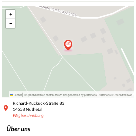
+
−
|
Leaflet
© OpenStreetMap contributors ♥,
tiles generated by protomaps
,
Protomaps
©
OpenStreetMap
Richard-Kuckuck-Straße
83
14558
Nuthetal
Wegbeschreibung
Über uns