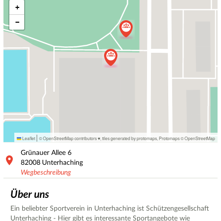
+
−
|
Leaflet
© OpenStreetMap contributors ♥,
tiles generated by protomaps
,
Protomaps
©
OpenStreetMap
Grünauer Allee
6
82008
Unterhaching
Wegbeschreibung
Über uns
Ein beliebter Sportverein in Unterhaching ist Schützengesellschaft
Unterhaching - Hier gibt es interessante Sportangebote wie