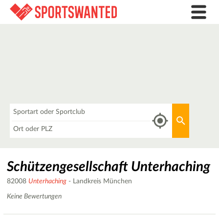
Was
Aktuellen 
Wo
Schützengesellschaft Unterhaching
82008
Unterhaching
- Landkreis München
Keine Bewertungen