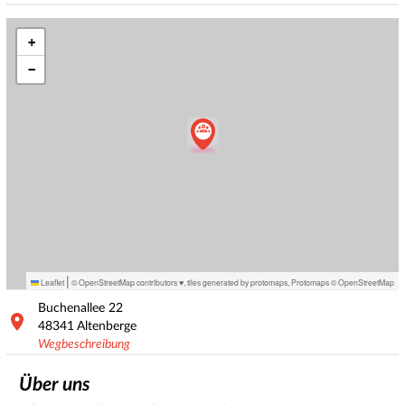
+
−
|
Leaflet
© OpenStreetMap contributors ♥,
tiles generated by protomaps
,
Protomaps
©
OpenStreetMap
Buchenallee
22
48341
Altenberge
Wegbeschreibung
Über uns