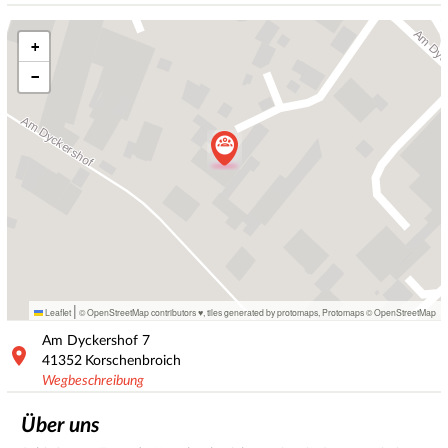
+
−
|
Leaflet
© OpenStreetMap contributors ♥,
tiles generated by protomaps
,
Protomaps
©
OpenStreetMap
Am Dyckershof
7
41352
Korschenbroich
Wegbeschreibung
Über uns