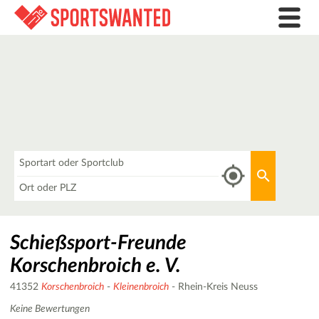
Was
Aktuellen 
Wo
Schießsport-Freunde
Korschenbroich e. V.
41352
Korschenbroich
-
Kleinenbroich
- Rhein-Kreis Neuss
Keine Bewertungen