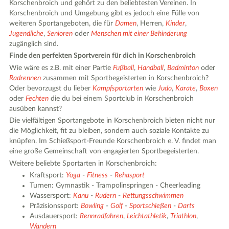
Korschenbroich und gehört zu den beliebtesten Vereinen. In
Korschenbroich und Umgebung gibt es jedoch eine Fülle von
weiteren Sportangeboten, die für
Damen
, Herren,
Kinder
,
Jugendliche
,
Senioren
oder
Menschen mit einer Behinderung
zugänglich sind.
Finde den perfekten Sportverein für dich in Korschenbroich
Wie wäre es z.B. mit einer Partie
Fußball
,
Handball
,
Badminton
oder
Radrennen
zusammen mit Sportbegeisterten in Korschenbroich?
Oder bevorzugst du lieber
Kampfsportarten
wie
Judo
,
Karate
,
Boxen
oder
Fechten
die du bei einem Sportclub in Korschenbroich
ausüben kannst?
Die vielfältigen Sportangebote in Korschenbroich bieten nicht nur
die Möglichkeit, fit zu bleiben, sondern auch soziale Kontakte zu
knüpfen. Im Schießsport-Freunde Korschenbroich e. V. findet man
eine große Gemeinschaft von engagierten Sportbegeisterten.
Weitere beliebte Sportarten in Korschenbroich:
Kraftsport:
Yoga
-
Fitness
-
Rehasport
Turnen: Gymnastik - Trampolinspringen - Cheerleading
Wassersport:
Kanu
-
Rudern
-
Rettungsschwimmen
Präzisionssport:
Bowling
-
Golf
-
Sportschießen
-
Darts
Ausdauersport:
Rennradfahren
,
Leichtathletik
,
Triathlon
,
Wandern