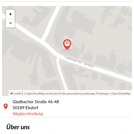
+
−
|
Leaflet
© OpenStreetMap contributors ♥,
tiles generated by protomaps
,
Protomaps
©
OpenStreetMap
Gladbacher Straße
46-48
50189
Elsdorf
Wegbeschreibung
Über uns