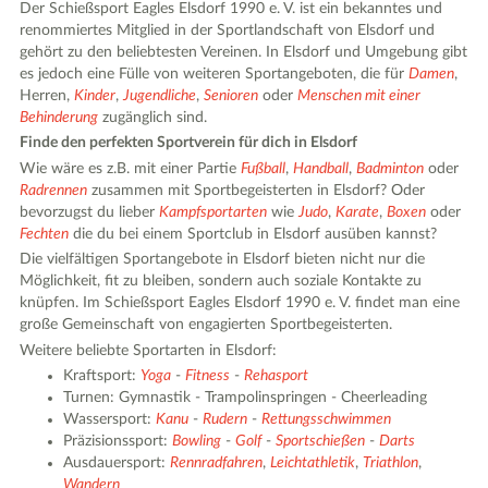
Der Schießsport Eagles Elsdorf 1990 e. V. ist ein bekanntes und
renommiertes Mitglied in der Sportlandschaft von Elsdorf und
gehört zu den beliebtesten Vereinen. In Elsdorf und Umgebung gibt
es jedoch eine Fülle von weiteren Sportangeboten, die für
Damen
,
Herren,
Kinder
,
Jugendliche
,
Senioren
oder
Menschen mit einer
Behinderung
zugänglich sind.
Finde den perfekten Sportverein für dich in Elsdorf
Wie wäre es z.B. mit einer Partie
Fußball
,
Handball
,
Badminton
oder
Radrennen
zusammen mit Sportbegeisterten in Elsdorf? Oder
bevorzugst du lieber
Kampfsportarten
wie
Judo
,
Karate
,
Boxen
oder
Fechten
die du bei einem Sportclub in Elsdorf ausüben kannst?
Die vielfältigen Sportangebote in Elsdorf bieten nicht nur die
Möglichkeit, fit zu bleiben, sondern auch soziale Kontakte zu
knüpfen. Im Schießsport Eagles Elsdorf 1990 e. V. findet man eine
große Gemeinschaft von engagierten Sportbegeisterten.
Weitere beliebte Sportarten in Elsdorf:
Kraftsport:
Yoga
-
Fitness
-
Rehasport
Turnen: Gymnastik - Trampolinspringen - Cheerleading
Wassersport:
Kanu
-
Rudern
-
Rettungsschwimmen
Präzisionssport:
Bowling
-
Golf
-
Sportschießen
-
Darts
Ausdauersport:
Rennradfahren
,
Leichtathletik
,
Triathlon
,
Wandern