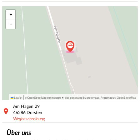
+
−
|
Leaflet
© OpenStreetMap contributors ♥,
tiles generated by protomaps
,
Protomaps
©
OpenStreetMap
Am Hagen
29
46286
Dorsten
Wegbeschreibung
Über uns