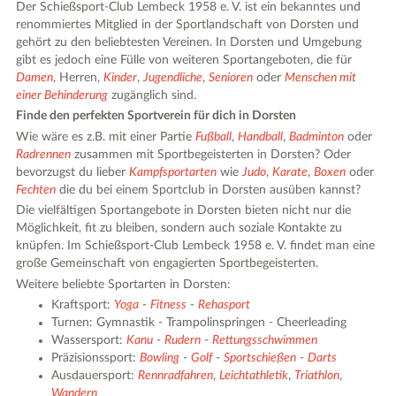
Der Schießsport-Club Lembeck 1958 e. V. ist ein bekanntes und
renommiertes Mitglied in der Sportlandschaft von Dorsten und
gehört zu den beliebtesten Vereinen. In Dorsten und Umgebung
gibt es jedoch eine Fülle von weiteren Sportangeboten, die für
Damen
, Herren,
Kinder
,
Jugendliche
,
Senioren
oder
Menschen mit
einer Behinderung
zugänglich sind.
Finde den perfekten Sportverein für dich in Dorsten
Wie wäre es z.B. mit einer Partie
Fußball
,
Handball
,
Badminton
oder
Radrennen
zusammen mit Sportbegeisterten in Dorsten? Oder
bevorzugst du lieber
Kampfsportarten
wie
Judo
,
Karate
,
Boxen
oder
Fechten
die du bei einem Sportclub in Dorsten ausüben kannst?
Die vielfältigen Sportangebote in Dorsten bieten nicht nur die
Möglichkeit, fit zu bleiben, sondern auch soziale Kontakte zu
knüpfen. Im Schießsport-Club Lembeck 1958 e. V. findet man eine
große Gemeinschaft von engagierten Sportbegeisterten.
Weitere beliebte Sportarten in Dorsten:
Kraftsport:
Yoga
-
Fitness
-
Rehasport
Turnen: Gymnastik - Trampolinspringen - Cheerleading
Wassersport:
Kanu
-
Rudern
-
Rettungsschwimmen
Präzisionssport:
Bowling
-
Golf
-
Sportschießen
-
Darts
Ausdauersport:
Rennradfahren
,
Leichtathletik
,
Triathlon
,
Wandern