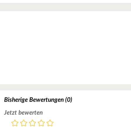
Bisherige Bewertungen (0)
Jetzt bewerten
Bewertung
1
2
3
4
5
Stern
Sterne
Sterne
Sterne
Sterne