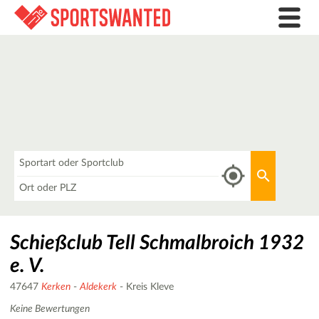
Was
Aktuellen 
Wo
Schießclub Tell Schmalbroich 1932
e. V.
47647
Kerken
-
Aldekerk
- Kreis Kleve
Keine Bewertungen