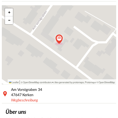
+
−
|
Leaflet
© OpenStreetMap contributors ♥,
tiles generated by protomaps
,
Protomaps
©
OpenStreetMap
Am Vorstgraben
34
47647
Kerken
Wegbeschreibung
Über uns