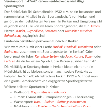
Vereinssport in 47647 Kerken - entdecke das vielfältige
Sportangebot
Der Schießclub Tell Schmalbroich 1932 e. V. ist ein bekanntes und
renommiertes Mitglied in der Sportlandschaft von Kerken und
gehört zu den beliebtesten Vereinen. In Kerken und Umgebung gibt
es jedoch eine Fülle von weiteren Sportangeboten, die für
Damen
,
Herren,
Kinder
,
Jugendliche
,
Senioren
oder
Menschen mit einer
Behinderung
zugänglich sind.
Finde den perfekten Sportverein für dich in Kerken
Wie wäre es z.B. mit einer Partie
Fußball
,
Handball
,
Badminton
oder
Radrennen
zusammen mit Sportbegeisterten in Kerken? Oder
bevorzugst du lieber
Kampfsportarten
wie
Judo
,
Karate
,
Boxen
oder
Fechten
die du bei einem Sportclub in Kerken ausüben kannst?
Die vielfältigen Sportangebote in Kerken bieten nicht nur die
Möglichkeit, fit zu bleiben, sondern auch soziale Kontakte zu
knüpfen. Im Schießclub Tell Schmalbroich 1932 e. V. findet man
eine große Gemeinschaft von engagierten Sportbegeisterten.
Weitere beliebte Sportarten in Kerken:
Kraftsport:
Yoga
-
Fitness
-
Rehasport
Turnen: Gymnastik - Trampolinspringen - Cheerleading
Wassersport:
Kanu
-
Rudern
-
Rettungsschwimmen
Präzisionssport:
Bowling
-
Golf
-
Sportschießen
-
Darts