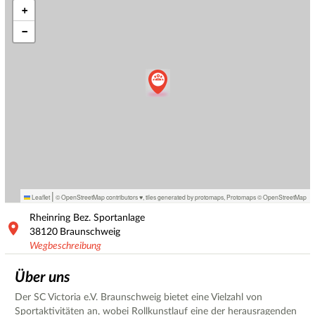
+
−
|
Leaflet
© OpenStreetMap contributors ♥,
tiles generated by protomaps
,
Protomaps
©
OpenStreetMap
Rheinring Bez. Sportanlage
38120
Braunschweig
Wegbeschreibung
Über uns
Der SC Victoria e.V. Braunschweig bietet eine Vielzahl von
Sportaktivitäten an, wobei Rollkunstlauf eine der herausragenden