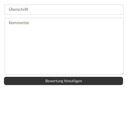
Sie
Überschrift
eine
Bewertung
ab.
Kommentar