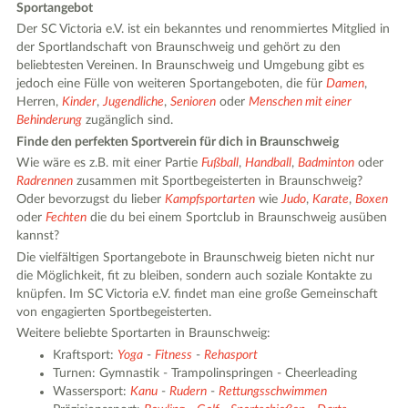
Sportangebot
Der SC Victoria e.V. ist ein bekanntes und renommiertes Mitglied in
der Sportlandschaft von Braunschweig und gehört zu den
beliebtesten Vereinen. In Braunschweig und Umgebung gibt es
jedoch eine Fülle von weiteren Sportangeboten, die für
Damen
,
Herren,
Kinder
,
Jugendliche
,
Senioren
oder
Menschen mit einer
Behinderung
zugänglich sind.
Finde den perfekten Sportverein für dich in Braunschweig
Wie wäre es z.B. mit einer Partie
Fußball
,
Handball
,
Badminton
oder
Radrennen
zusammen mit Sportbegeisterten in Braunschweig?
Oder bevorzugst du lieber
Kampfsportarten
wie
Judo
,
Karate
,
Boxen
oder
Fechten
die du bei einem Sportclub in Braunschweig ausüben
kannst?
Die vielfältigen Sportangebote in Braunschweig bieten nicht nur
die Möglichkeit, fit zu bleiben, sondern auch soziale Kontakte zu
knüpfen. Im SC Victoria e.V. findet man eine große Gemeinschaft
von engagierten Sportbegeisterten.
Weitere beliebte Sportarten in Braunschweig:
Kraftsport:
Yoga
-
Fitness
-
Rehasport
Turnen: Gymnastik - Trampolinspringen - Cheerleading
Wassersport:
Kanu
-
Rudern
-
Rettungsschwimmen