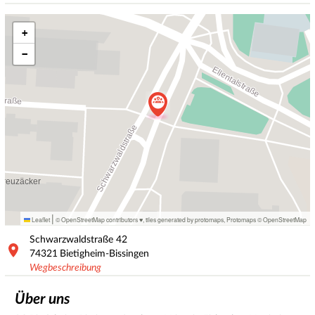
+
−
|
Leaflet
© OpenStreetMap contributors ♥,
tiles generated by protomaps
,
Protomaps
©
OpenStreetMap
Schwarzwaldstraße
42
74321
Bietigheim-Bissingen
Wegbeschreibung
Über uns