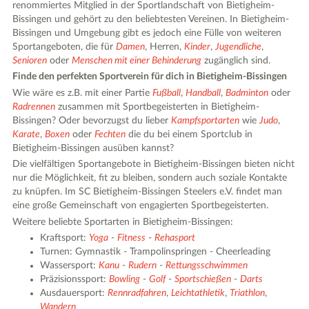
renommiertes Mitglied in der Sportlandschaft von Bietigheim-
Bissingen und gehört zu den beliebtesten Vereinen. In Bietigheim-
Bissingen und Umgebung gibt es jedoch eine Fülle von weiteren
Sportangeboten, die für
Damen
, Herren,
Kinder
,
Jugendliche
,
Senioren
oder
Menschen mit einer Behinderung
zugänglich sind.
Finde den perfekten Sportverein für dich in Bietigheim-Bissingen
Wie wäre es z.B. mit einer Partie
Fußball
,
Handball
,
Badminton
oder
Radrennen
zusammen mit Sportbegeisterten in Bietigheim-
Bissingen? Oder bevorzugst du lieber
Kampfsportarten
wie
Judo
,
Karate
,
Boxen
oder
Fechten
die du bei einem Sportclub in
Bietigheim-Bissingen ausüben kannst?
Die vielfältigen Sportangebote in Bietigheim-Bissingen bieten nicht
nur die Möglichkeit, fit zu bleiben, sondern auch soziale Kontakte
zu knüpfen. Im SC Bietigheim-Bissingen Steelers e.V. findet man
eine große Gemeinschaft von engagierten Sportbegeisterten.
Weitere beliebte Sportarten in Bietigheim-Bissingen:
Kraftsport:
Yoga
-
Fitness
-
Rehasport
Turnen: Gymnastik - Trampolinspringen - Cheerleading
Wassersport:
Kanu
-
Rudern
-
Rettungsschwimmen
Präzisionssport:
Bowling
-
Golf
-
Sportschießen
-
Darts
Ausdauersport:
Rennradfahren
,
Leichtathletik
,
Triathlon
,
Wandern