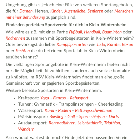
Umgebung gibt es jedoch eine Fülle von weiteren Sportangeboten,
die für
Damen
, Herren,
Kinder
,
Jugendliche
,
Senioren
oder
Menschen
mit einer Behinderung
zugänglich sind.
Finde den perfekten Sportverein für dich in Klein-Winternheim
Wie wäre es z.B. mit einer Partie
Fußball
,
Handball
,
Badminton
oder
Radrennen
zusammen mit Sportbegeisterten in Klein-Winternheim?
Oder bevorzugst du lieber
Kampfsportarten
wie
Judo
,
Karate
,
Boxen
oder
Fechten
die du bei einem Sportclub in Klein-Winternheim
ausüben kannst?
Die vielfältigen Sportangebote in Klein-Winternheim bieten nicht
nur die Möglichkeit, fit zu bleiben, sondern auch soziale Kontakte
zu knüpfen. Im RSV Klein-Winternheim findet man eine große
Gemeinschaft von engagierten Sportbegeisterten.
Weitere beliebte Sportarten in Klein-Winternheim:
Kraftsport:
Yoga
-
Fitness
-
Rehasport
Turnen: Gymnastik - Trampolinspringen - Cheerleading
Wassersport:
Kanu
-
Rudern
-
Rettungsschwimmen
Präzisionssport:
Bowling
-
Golf
-
Sportschießen
-
Darts
Ausdauersport:
Rennradfahren
,
Leichtathletik
,
Triathlon
,
Wandern
Also worauf wartest du noch? Finde jetzt den passenden Verein