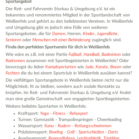
Sportangebot
Der Reit- und Fahrverein Storkau & Umgebung e.V. ist ein
bekanntes und renommiertes Mitglied in der Sportlandschaft von
Weißenfels und gehört zu den beliebtesten Vereinen. In Weißenfels
und Umgebung gibt es jedoch eine Fülle von weiteren
Sportangeboten, die für
Damen
, Herren,
Kinder
,
Jugendliche
,
Senioren
oder
Menschen mit einer Behinderung
zugänglich sind.
Finde den perfekten Sportverein für dich in Weißenfels
Wie wäre es z.B. mit einer Partie
Fußball
,
Handball
,
Badminton
oder
Radrennen
zusammen mit Sportbegeisterten in Weißenfels? Oder
bevorzugst du lieber
Kampfsportarten
wie
Judo
,
Karate
,
Boxen
oder
Fechten
die du bei einem Sportclub in Weißenfels ausüben kannst?
Die vielfältigen Sportangebote in Weißenfels bieten nicht nur die
Möglichkeit, fit zu bleiben, sondern auch soziale Kontakte zu
knüpfen. Im Reit- und Fahrverein Storkau & Umgebung e.V. findet
man eine große Gemeinschaft von engagierten Sportbegeisterten.
Weitere beliebte Sportarten in Weißenfels:
Kraftsport:
Yoga
-
Fitness
-
Rehasport
Turnen: Gymnastik - Trampolinspringen - Cheerleading
Wassersport:
Kanu
-
Rudern
-
Rettungsschwimmen
Präzisionssport:
Bowling
-
Golf
-
Sportschießen
-
Darts
Ausdauersport:
Rennradfahren
,
Leichtathletik
,
Triathlon
,