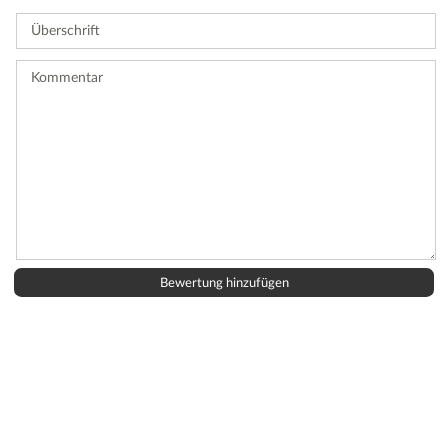
Sie
Überschrift
eine
Bewertung
ab.
Kommentar