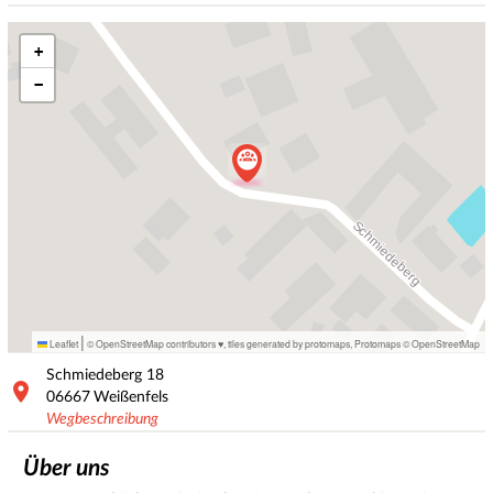
+
−
|
Leaflet
© OpenStreetMap contributors ♥,
tiles generated by protomaps
,
Protomaps
©
OpenStreetMap
Schmiedeberg
18
06667
Weißenfels
Wegbeschreibung
Über uns