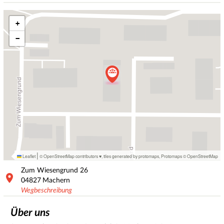
+
−
|
Leaflet
© OpenStreetMap contributors ♥,
tiles generated by protomaps
,
Protomaps
©
OpenStreetMap
Zum Wiesengrund
26
04827
Machern
Wegbeschreibung
Über uns