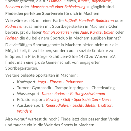
Sportangeboten, die für
Damen
, Herren,
Kinder
,
Jugendliche
,
Senioren
oder
Menschen mit einer Behinderung
zugänglich sind.
Finde den perfekten Sportverein für dich in Machern
Wie wäre es z.B. mit einer Partie
Fußball
,
Handball
,
Badminton
oder
Radrennen
zusammen mit Sportbegeisterten in Machern? Oder
bevorzugst du lieber
Kampfsportarten
wie
Judo
,
Karate
,
Boxen
oder
Fechten
die du bei einem Sportclub in Machern ausüben kannst?
Die vielfältigen Sportangebote in Machern bieten nicht nur die
Möglichkeit, fit zu bleiben, sondern auch soziale Kontakte zu
knüpfen. Im Priv. Bürger-Schützen-Gilde 1470 zu Wurzen e.V.
findet man eine große Gemeinschaft von engagierten
Sportbegeisterten.
Weitere beliebte Sportarten in Machern:
Kraftsport:
Yoga
-
Fitness
-
Rehasport
Turnen: Gymnastik - Trampolinspringen - Cheerleading
Wassersport:
Kanu
-
Rudern
-
Rettungsschwimmen
Präzisionssport:
Bowling
-
Golf
-
Sportschießen
-
Darts
Ausdauersport:
Rennradfahren
,
Leichtathletik
,
Triathlon
,
Wandern
Also worauf wartest du noch? Finde jetzt den passenden Verein
und tauche ein in die Welt des Sports in Machern.