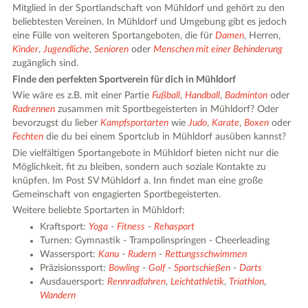
Mitglied in der Sportlandschaft von Mühldorf und gehört zu den
beliebtesten Vereinen. In Mühldorf und Umgebung gibt es jedoch
eine Fülle von weiteren Sportangeboten, die für
Damen
, Herren,
Kinder
,
Jugendliche
,
Senioren
oder
Menschen mit einer Behinderung
zugänglich sind.
Finde den perfekten Sportverein für dich in Mühldorf
Wie wäre es z.B. mit einer Partie
Fußball
,
Handball
,
Badminton
oder
Radrennen
zusammen mit Sportbegeisterten in Mühldorf? Oder
bevorzugst du lieber
Kampfsportarten
wie
Judo
,
Karate
,
Boxen
oder
Fechten
die du bei einem Sportclub in Mühldorf ausüben kannst?
Die vielfältigen Sportangebote in Mühldorf bieten nicht nur die
Möglichkeit, fit zu bleiben, sondern auch soziale Kontakte zu
knüpfen. Im Post SV Mühldorf a. Inn findet man eine große
Gemeinschaft von engagierten Sportbegeisterten.
Weitere beliebte Sportarten in Mühldorf:
Kraftsport:
Yoga
-
Fitness
-
Rehasport
Turnen: Gymnastik - Trampolinspringen - Cheerleading
Wassersport:
Kanu
-
Rudern
-
Rettungsschwimmen
Präzisionssport:
Bowling
-
Golf
-
Sportschießen
-
Darts
Ausdauersport:
Rennradfahren
,
Leichtathletik
,
Triathlon
,
Wandern