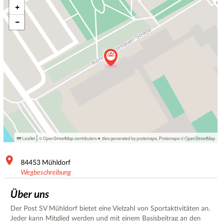
+
−
|
Leaflet
© OpenStreetMap contributors ♥,
tiles generated by protomaps
,
Protomaps
©
OpenStreetMap
84453
Mühldorf
Wegbeschreibung
Über uns
Der Post SV Mühldorf bietet eine Vielzahl von Sportaktivitäten an.
Jeder kann Mitglied werden und mit einem Basisbeitrag an den