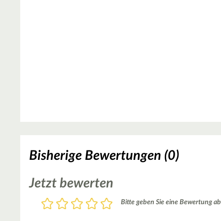
Bisherige Bewertungen (0)
Jetzt bewerten
Bewertung
Bitte geben Sie eine Bewertung ab
1
2
3
4
5
Stern
Sterne
Sterne
Sterne
Sterne