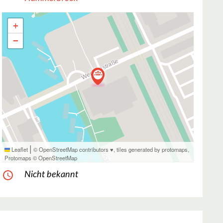
+
−
|
Leaflet
© OpenStreetMap contributors ♥,
tiles generated by protomaps
,
Protomaps
©
OpenStreetMap
Nicht bekannt