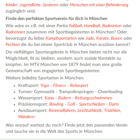
Kinder
,
Jugendliche
,
Senioren
oder
Menschen mit einer Behinderung
zugänglich sind.
Finde den perfekten Sportverein für dich in München
Wie wäre es z.B. mit einer Partie
Fußball
,
Handball
,
Badminton
oder
Radrennen
zusammen mit Sportbegeisterten in München? Oder
bevorzugst du lieber
Kampfsportarten
wie
Judo
,
Karate
,
Boxen
oder
Fechten
die du bei einem Sportclub in München ausüben kannst?
Die vielfältigen Sportangebote in München bieten nicht nur die
Möglichkeit, fit zu bleiben, sondern auch soziale Kontakte zu
knüpfen. Im MTV München von 1879 findet man eine große
Gemeinschaft von engagierten Sportbegeisterten.
Weitere beliebte Sportarten in München:
Kraftsport:
Yoga
-
Fitness
-
Rehasport
Turnen: Gymnastik - Trampolinspringen - Cheerleading
Wassersport:
Kanu
-
Rudern
-
Rettungsschwimmen
Präzisionssport:
Bowling
-
Golf
-
Sportschießen
-
Darts
Ausdauersport:
Rennradfahren
,
Leichtathletik
,
Triathlon
,
Wandern
Also worauf wartest du noch? Finde jetzt den passenden Verein
und tauche ein in die Welt des Sports in München.