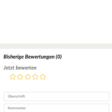
Bisherige Bewertungen (0)
Jetzt bewerten
Bewertung
1
2
3
4
5
Stern
Sterne
Sterne
Sterne
Sterne
Bitte
geben
Sie
Überschrift
eine
Bewertung
ab.
Kommentar