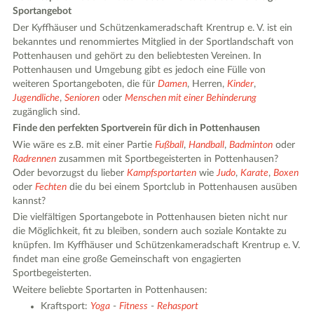
Sportangebot
Der Kyffhäuser und Schützenkameradschaft Krentrup e. V. ist ein
bekanntes und renommiertes Mitglied in der Sportlandschaft von
Pottenhausen und gehört zu den beliebtesten Vereinen. In
Pottenhausen und Umgebung gibt es jedoch eine Fülle von
weiteren Sportangeboten, die für
Damen
, Herren,
Kinder
,
Jugendliche
,
Senioren
oder
Menschen mit einer Behinderung
zugänglich sind.
Finde den perfekten Sportverein für dich in Pottenhausen
Wie wäre es z.B. mit einer Partie
Fußball
,
Handball
,
Badminton
oder
Radrennen
zusammen mit Sportbegeisterten in Pottenhausen?
Oder bevorzugst du lieber
Kampfsportarten
wie
Judo
,
Karate
,
Boxen
oder
Fechten
die du bei einem Sportclub in Pottenhausen ausüben
kannst?
Die vielfältigen Sportangebote in Pottenhausen bieten nicht nur
die Möglichkeit, fit zu bleiben, sondern auch soziale Kontakte zu
knüpfen. Im Kyffhäuser und Schützenkameradschaft Krentrup e. V.
findet man eine große Gemeinschaft von engagierten
Sportbegeisterten.
Weitere beliebte Sportarten in Pottenhausen:
Kraftsport:
Yoga
-
Fitness
-
Rehasport