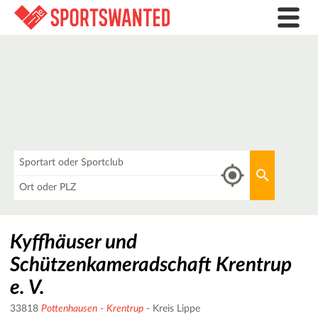
Was
Aktuellen 
Wo
Kyffhäuser und
Schützenkameradschaft Krentrup
e. V.
33818
Pottenhausen
-
Krentrup
- Kreis Lippe