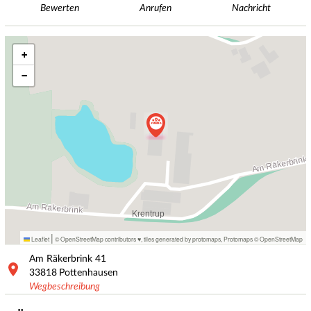
Bewerten
Anrufen
Nachricht
+
−
|
Leaflet
© OpenStreetMap contributors ♥,
tiles generated by protomaps
,
Protomaps
©
OpenStreetMap
Am Räkerbrink
41
33818
Pottenhausen
Wegbeschreibung