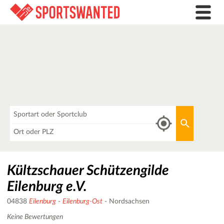
Was
Aktuellen 
Wo
Kültzschauer Schützengilde
Eilenburg e.V.
04838
Eilenburg
-
Eilenburg-Ost
- Nordsachsen
Keine Bewertungen