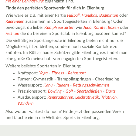
mit einer Behinderung
zugänglich sind.
Finde den perfekten Sportverein für dich in Eilenburg
Wie wäre es z.B. mit einer Partie
Fußball
,
Handball
,
Badminton
oder
Radrennen
zusammen mit Sportbegeisterten in Eilenburg? Oder
bevorzugst du lieber
Kampfsportarten
wie
Judo
,
Karate
,
Boxen
oder
Fechten
die du bei einem Sportclub in Eilenburg ausüben kannst?
Die vielfältigen Sportangebote in Eilenburg bieten nicht nur die
Möglichkeit, fit zu bleiben, sondern auch soziale Kontakte zu
knüpfen. Im Kültzschauer Schützengilde Eilenburg e.V. findet man
eine große Gemeinschaft von engagierten Sportbegeisterten.
Weitere beliebte Sportarten in Eilenburg:
Kraftsport:
Yoga
-
Fitness
-
Rehasport
Turnen: Gymnastik - Trampolinspringen - Cheerleading
Wassersport:
Kanu
-
Rudern
-
Rettungsschwimmen
Präzisionssport:
Bowling
-
Golf
-
Sportschießen
-
Darts
Ausdauersport:
Rennradfahren
,
Leichtathletik
,
Triathlon
,
Wandern
Also worauf wartest du noch? Finde jetzt den passenden Verein
und tauche ein in die Welt des Sports in Eilenburg.