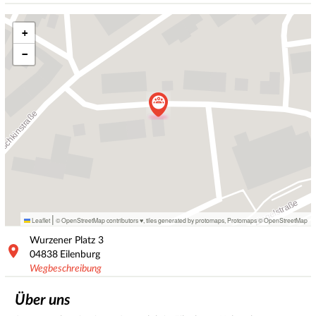
+
−
|
Leaflet
© OpenStreetMap contributors ♥,
tiles generated by protomaps
,
Protomaps
©
OpenStreetMap
Wurzener Platz
3
04838
Eilenburg
Wegbeschreibung
Über uns