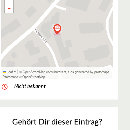
−
|
Leaflet
© OpenStreetMap contributors ♥,
tiles generated by protomaps
,
Protomaps
©
OpenStreetMap
Nicht bekannt
Gehört Dir dieser Eintrag?