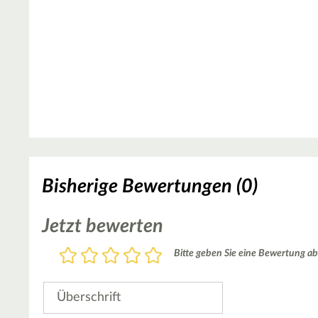
Bisherige Bewertungen (0)
Jetzt bewerten
Bewertung
Bitte geben Sie eine Bewertung ab
1
2
3
4
5
Stern
Sterne
Sterne
Sterne
Sterne
Überschrift