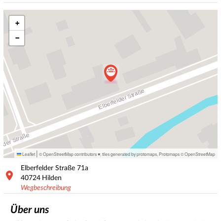
+
−
|
Leaflet
© OpenStreetMap contributors ♥,
tiles generated by protomaps
,
Protomaps
©
OpenStreetMap
Elberfelder Straße
71a
40724
Hilden
Wegbeschreibung
Über uns