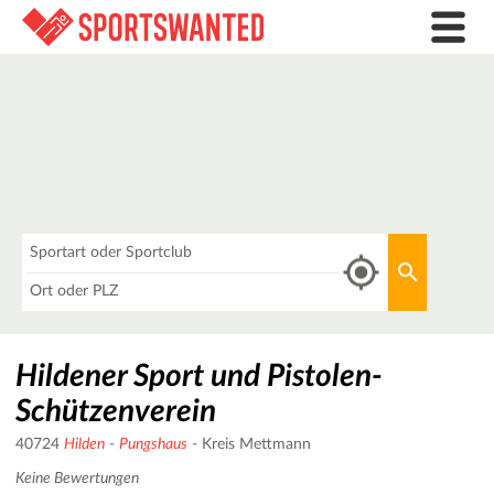
Was
Aktuellen 
Wo
Hildener Sport und Pistolen-
Schützenverein
40724
Hilden
-
Pungshaus
- Kreis Mettmann
Keine Bewertungen