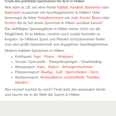
Finde den perfekten Sportverein für dich in Hilden
Wie wäre es z.B. mit einer Partie
Fußball
,
Handball
,
Badminton
oder
Radrennen
zusammen mit Sportbegeisterten in Hilden? Oder
bevorzugst du lieber
Kampfsportarten
wie
Judo
,
Karate
,
Boxen
oder
Fechten
die du bei einem Sportclub in Hilden ausüben kannst?
Die vielfältigen Sportangebote in Hilden bieten nicht nur die
Möglichkeit, fit zu bleiben, sondern auch soziale Kontakte zu
knüpfen. Im Hildener Sport und Pistolen-Schützenverein findet
man eine große Gemeinschaft von engagierten Sportbegeisterten.
Weitere beliebte Sportarten in Hilden:
Kraftsport:
Yoga
-
Fitness
-
Rehasport
Turnen: Gymnastik - Trampolinspringen - Cheerleading
Wassersport:
Kanu
-
Rudern
-
Rettungsschwimmen
Präzisionssport:
Bowling
-
Golf
-
Sportschießen
-
Darts
Ausdauersport:
Rennradfahren
,
Leichtathletik
,
Triathlon
,
Wandern
Also worauf wartest du noch? Finde jetzt den passenden Verein
und tauche ein in die Welt des Sports in Hilden.