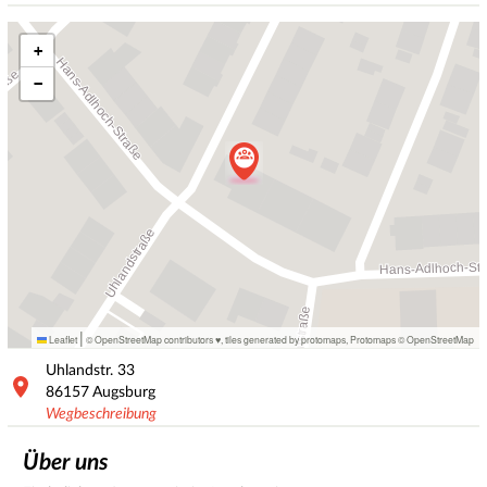
+
−
|
Leaflet
© OpenStreetMap contributors ♥,
tiles generated by protomaps
,
Protomaps
©
OpenStreetMap
Uhlandstr.
33
86157
Augsburg
Wegbeschreibung
Über uns