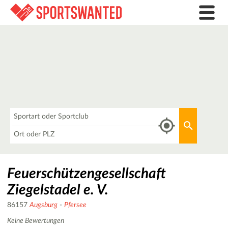
Was
Aktuellen 
Wo
Feuerschützengesellschaft
Ziegelstadel e. V.
86157
Augsburg
-
Pfersee
Keine Bewertungen