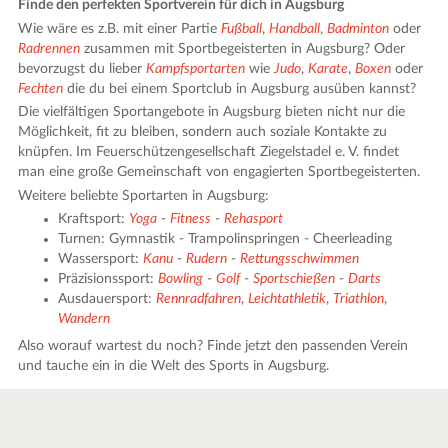
Finde den perfekten Sportverein für dich in Augsburg
Wie wäre es z.B. mit einer Partie
Fußball
,
Handball
,
Badminton
oder
Radrennen
zusammen mit Sportbegeisterten in Augsburg? Oder
bevorzugst du lieber
Kampfsportarten
wie
Judo
,
Karate
,
Boxen
oder
Fechten
die du bei einem Sportclub in Augsburg ausüben kannst?
Die vielfältigen Sportangebote in Augsburg bieten nicht nur die
Möglichkeit, fit zu bleiben, sondern auch soziale Kontakte zu
knüpfen. Im Feuerschützengesellschaft Ziegelstadel e. V. findet
man eine große Gemeinschaft von engagierten Sportbegeisterten.
Weitere beliebte Sportarten in Augsburg:
Kraftsport:
Yoga
-
Fitness
-
Rehasport
Turnen: Gymnastik - Trampolinspringen - Cheerleading
Wassersport:
Kanu
-
Rudern
-
Rettungsschwimmen
Präzisionssport:
Bowling
-
Golf
-
Sportschießen
-
Darts
Ausdauersport:
Rennradfahren
,
Leichtathletik
,
Triathlon
,
Wandern
Also worauf wartest du noch? Finde jetzt den passenden Verein
und tauche ein in die Welt des Sports in Augsburg.