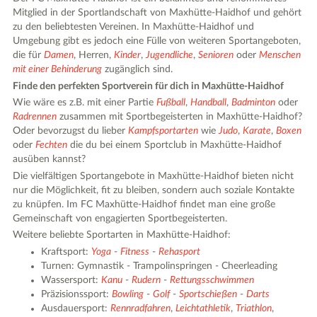
Mitglied in der Sportlandschaft von Maxhütte-Haidhof und gehört
zu den beliebtesten Vereinen. In Maxhütte-Haidhof und
Umgebung gibt es jedoch eine Fülle von weiteren Sportangeboten,
die für
Damen
, Herren,
Kinder
,
Jugendliche
,
Senioren
oder
Menschen
mit einer Behinderung
zugänglich sind.
Finde den perfekten Sportverein für dich in Maxhütte-Haidhof
Wie wäre es z.B. mit einer Partie
Fußball
,
Handball
,
Badminton
oder
Radrennen
zusammen mit Sportbegeisterten in Maxhütte-Haidhof?
Oder bevorzugst du lieber
Kampfsportarten
wie
Judo
,
Karate
,
Boxen
oder
Fechten
die du bei einem Sportclub in Maxhütte-Haidhof
ausüben kannst?
Die vielfältigen Sportangebote in Maxhütte-Haidhof bieten nicht
nur die Möglichkeit, fit zu bleiben, sondern auch soziale Kontakte
zu knüpfen. Im FC Maxhütte-Haidhof findet man eine große
Gemeinschaft von engagierten Sportbegeisterten.
Weitere beliebte Sportarten in Maxhütte-Haidhof:
Kraftsport:
Yoga
-
Fitness
-
Rehasport
Turnen: Gymnastik - Trampolinspringen - Cheerleading
Wassersport:
Kanu
-
Rudern
-
Rettungsschwimmen
Präzisionssport:
Bowling
-
Golf
-
Sportschießen
-
Darts
Ausdauersport:
Rennradfahren
,
Leichtathletik
,
Triathlon
,