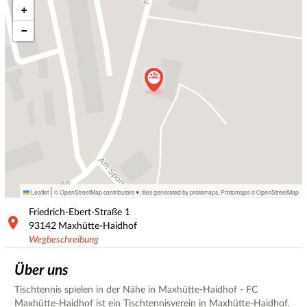
+
−
|
Leaflet
© OpenStreetMap contributors ♥,
tiles generated by protomaps
,
Protomaps
©
OpenStreetMap
Friedrich-Ebert-Straße
1
93142
Maxhütte-Haidhof
Wegbeschreibung
Über uns
Tischtennis spielen in der Nähe in Maxhütte-Haidhof - FC
Maxhütte-Haidhof ist ein Tischtennisverein in Maxhütte-Haidhof.