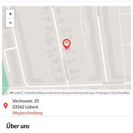
+
−
|
Leaflet
© OpenStreetMap contributors ♥,
tiles generated by protomaps
,
Protomaps
©
OpenStreetMap
Virchowstr.
25
23562
Lübeck
Wegbeschreibung
Über uns