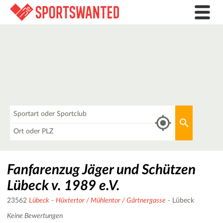
Was
Aktuellen 
Wo
Fanfarenzug Jäger und Schützen
Lübeck v. 1989 e.V.
23562
Lübeck
-
Hüxtertor / Mühlentor / Gärtnergasse
- Lübeck
Keine Bewertungen