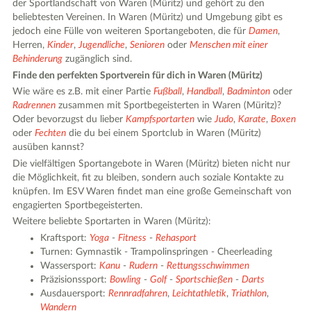
der Sportlandschaft von Waren (Müritz) und gehört zu den
beliebtesten Vereinen. In Waren (Müritz) und Umgebung gibt es
jedoch eine Fülle von weiteren Sportangeboten, die für
Damen
,
Herren,
Kinder
,
Jugendliche
,
Senioren
oder
Menschen mit einer
Behinderung
zugänglich sind.
Finde den perfekten Sportverein für dich in Waren (Müritz)
Wie wäre es z.B. mit einer Partie
Fußball
,
Handball
,
Badminton
oder
Radrennen
zusammen mit Sportbegeisterten in Waren (Müritz)?
Oder bevorzugst du lieber
Kampfsportarten
wie
Judo
,
Karate
,
Boxen
oder
Fechten
die du bei einem Sportclub in Waren (Müritz)
ausüben kannst?
Die vielfältigen Sportangebote in Waren (Müritz) bieten nicht nur
die Möglichkeit, fit zu bleiben, sondern auch soziale Kontakte zu
knüpfen. Im ESV Waren findet man eine große Gemeinschaft von
engagierten Sportbegeisterten.
Weitere beliebte Sportarten in Waren (Müritz):
Kraftsport:
Yoga
-
Fitness
-
Rehasport
Turnen: Gymnastik - Trampolinspringen - Cheerleading
Wassersport:
Kanu
-
Rudern
-
Rettungsschwimmen
Präzisionssport:
Bowling
-
Golf
-
Sportschießen
-
Darts
Ausdauersport:
Rennradfahren
,
Leichtathletik
,
Triathlon
,
Wandern