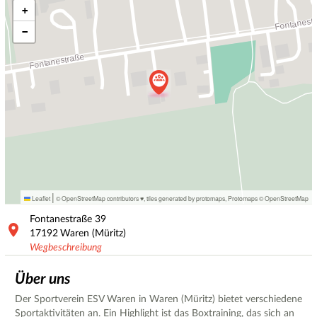
+
−
|
Leaflet
© OpenStreetMap contributors ♥,
tiles generated by protomaps
,
Protomaps
©
OpenStreetMap
Fontanestraße
39
17192
Waren (Müritz)
Wegbeschreibung
Über uns
Der Sportverein ESV Waren in Waren (Müritz) bietet verschiedene
Sportaktivitäten an. Ein Highlight ist das Boxtraining, das sich an