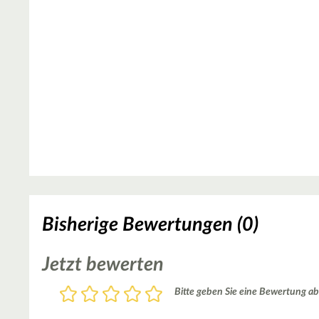
Bisherige Bewertungen (0)
Jetzt bewerten
Bewertung
Bitte geben Sie eine Bewertung ab
1
2
3
4
5
Stern
Sterne
Sterne
Sterne
Sterne