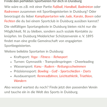
Finde den perfekten Sportverein für dich in Duisburg
Wie wäre es z.B. mit einer Partie
Fußball
,
Handball
,
Badminton
oder
Radrennen
zusammen mit Sportbegeisterten in Duisburg? Oder
bevorzugst du lieber
Kampfsportarten
wie
Judo
,
Karate
,
Boxen
oder
Fechten
die du bei einem Sportclub in Duisburg ausüben kannst?
Die vielfältigen Sportangebote in Duisburg bieten nicht nur die
Möglichkeit, fit zu bleiben, sondern auch soziale Kontakte zu
knüpfen. Im Duisburg Meidericher Schützenverein e. V. 1895
findet man eine große Gemeinschaft von engagierten
Sportbegeisterten.
Weitere beliebte Sportarten in Duisburg:
Kraftsport:
Yoga
-
Fitness
-
Rehasport
Turnen: Gymnastik - Trampolinspringen - Cheerleading
Wassersport:
Kanu
-
Rudern
-
Rettungsschwimmen
Präzisionssport:
Bowling
-
Golf
-
Sportschießen
-
Darts
Ausdauersport:
Rennradfahren
,
Leichtathletik
,
Triathlon
,
Wandern
Also worauf wartest du noch? Finde jetzt den passenden Verein
und tauche ein in die Welt des Sports in Duisburg.