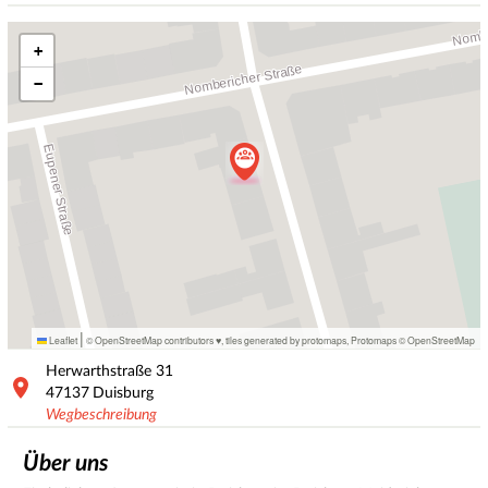
+
−
|
Leaflet
© OpenStreetMap contributors ♥,
tiles generated by protomaps
,
Protomaps
©
OpenStreetMap
Herwarthstraße
31
47137
Duisburg
Wegbeschreibung
Über uns