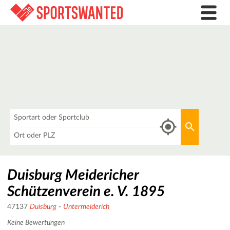
Was
Aktuellen 
Wo
Duisburg Meidericher
Schützenverein e. V. 1895
47137
Duisburg
-
Untermeiderich
Keine Bewertungen