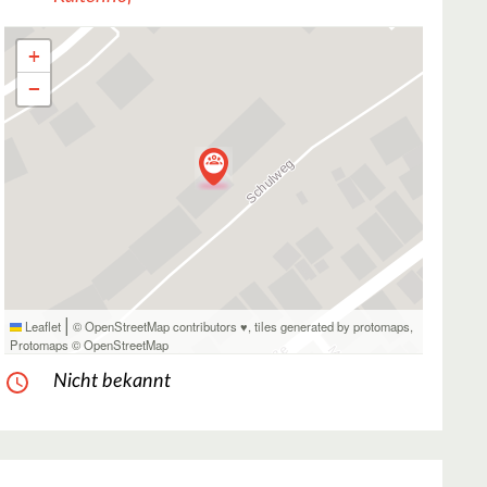
+
−
|
Leaflet
© OpenStreetMap contributors ♥,
tiles generated by protomaps
,
Protomaps
©
OpenStreetMap
Nicht bekannt