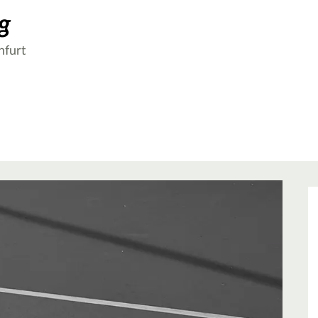
g
nfurt