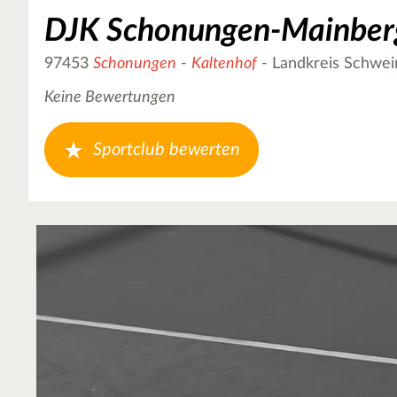
DJK Schonungen-Mainber
97453
Schonungen
-
Kaltenhof
- Landkreis Schwei
Keine Bewertungen
Sportclub bewerten