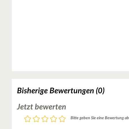
Bisherige Bewertungen (0)
Jetzt bewerten
Bewertung
Bitte geben Sie eine Bewertung ab
1
2
3
4
5
Stern
Sterne
Sterne
Sterne
Sterne