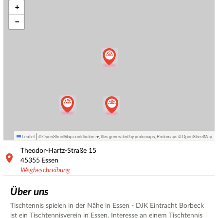
+
−
|
Leaflet
© OpenStreetMap contributors ♥,
tiles generated by protomaps
,
Protomaps
©
OpenStreetMap
Theodor-Hartz-Straße
15
45355
Essen
Wegbeschreibung
Über uns
Tischtennis spielen in der Nähe in Essen - DJK Eintracht Borbeck
ist ein Tischtennisverein in Essen. Interesse an einem Tischtennis