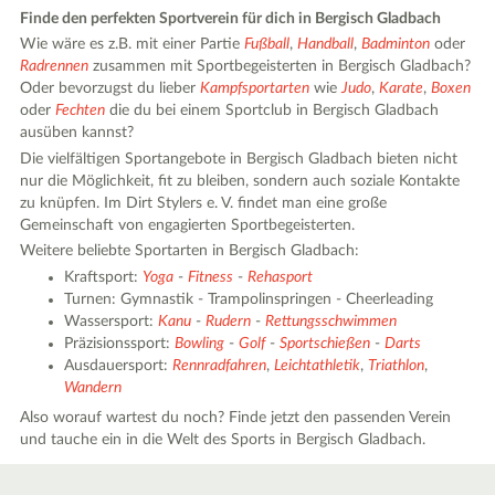
Finde den perfekten Sportverein für dich in Bergisch Gladbach
Wie wäre es z.B. mit einer Partie
Fußball
,
Handball
,
Badminton
oder
Radrennen
zusammen mit Sportbegeisterten in Bergisch Gladbach?
Oder bevorzugst du lieber
Kampfsportarten
wie
Judo
,
Karate
,
Boxen
oder
Fechten
die du bei einem Sportclub in Bergisch Gladbach
ausüben kannst?
Die vielfältigen Sportangebote in Bergisch Gladbach bieten nicht
nur die Möglichkeit, fit zu bleiben, sondern auch soziale Kontakte
zu knüpfen. Im Dirt Stylers e. V. findet man eine große
Gemeinschaft von engagierten Sportbegeisterten.
Weitere beliebte Sportarten in Bergisch Gladbach:
Kraftsport:
Yoga
-
Fitness
-
Rehasport
Turnen: Gymnastik - Trampolinspringen - Cheerleading
Wassersport:
Kanu
-
Rudern
-
Rettungsschwimmen
Präzisionssport:
Bowling
-
Golf
-
Sportschießen
-
Darts
Ausdauersport:
Rennradfahren
,
Leichtathletik
,
Triathlon
,
Wandern
Also worauf wartest du noch? Finde jetzt den passenden Verein
und tauche ein in die Welt des Sports in Bergisch Gladbach.