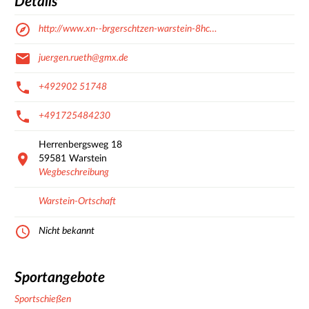
Details
http://www.xn--brgerschtzen-warstein-8hc…
juergen.rueth@gmx.de
+492902 51748
+491725484230
Herrenbergsweg
18
59581
Warstein
Wegbeschreibung
Warstein-Ortschaft
Nicht bekannt
Sportangebote
Sportschießen