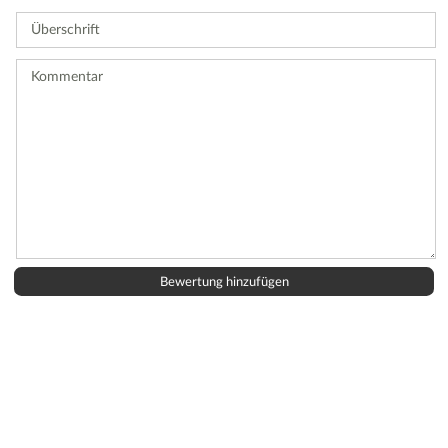
Sie
Überschrift
eine
Bewertung
ab.
Kommentar