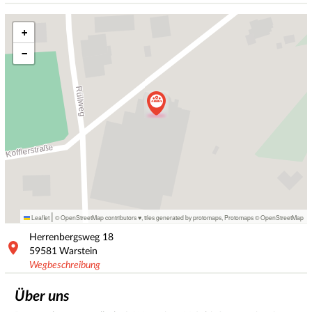
+
−
|
Leaflet
© OpenStreetMap contributors ♥,
tiles generated by protomaps
,
Protomaps
©
OpenStreetMap
Herrenbergsweg
18
59581
Warstein
Wegbeschreibung
Über uns