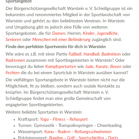
Sportangebot
Der Bürgerschützengesellschaft Warstein e. V. Schießgruppe ist ein
bekanntes und renommiertes Mitglied in der Sportlandschaft von
Warstein und gehört zu den beliebtesten Vereinen. In Warstein
und Umgebung gibt es jedoch eine Fülle von weiteren
Sportangeboten, die für
Damen
, Herren,
Kinder
,
Jugendliche
,
Senioren
oder
Menschen mit einer Behinderung
zugänglich sind.
Finde den perfekten Sportverein für dich in Warstein
Wie wäre es z.B. mit einer Partie
Fußball
,
Handball
,
Badminton
oder
Radrennen
zusammen mit Sportbegeisterten in Warstein? Oder
bevorzugst du lieber
Kampfsportarten
wie
Judo
,
Karate
,
Boxen
oder
Fechten
die du bei einem Sportclub in Warstein ausüben kannst?
Die vielfältigen Sportangebote in Warstein bieten nicht nur die
Möglichkeit, fit zu bleiben, sondern auch soziale Kontakte zu
knüpfen. Im Bürgerschützengesellschaft Warstein e. V.
Schießgruppe findet man eine große Gemeinschaft von
engagierten Sportbegeisterten.
Weitere beliebte Sportarten in Warstein:
Kraftsport:
Yoga
-
Fitness
-
Rehasport
Turnen: Gymnastik - Trampolinspringen - Cheerleading
Wassersport:
Kanu
-
Rudern
-
Rettungsschwimmen
Präzisionssport:
Bowling
-
Golf
-
Sportschießen
-
Darts