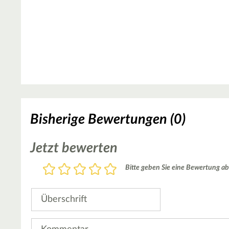
Bisherige Bewertungen (0)
Jetzt bewerten
Bewertung
Bitte geben Sie eine Bewertung ab
1
2
3
4
5
Stern
Sterne
Sterne
Sterne
Sterne
Überschrift
Kommentar