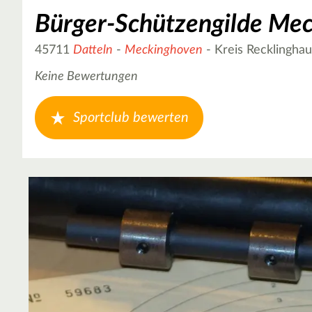
Bürger-Schützengilde Mec
45711
Datteln
-
Meckinghoven
- Kreis Recklingha
Keine Bewertungen
Sportclub bewerten