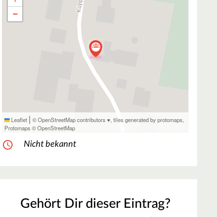
−
|
Leaflet
© OpenStreetMap contributors ♥,
tiles generated by protomaps
,
Protomaps
©
OpenStreetMap
Nicht bekannt
Gehört Dir dieser Eintrag?