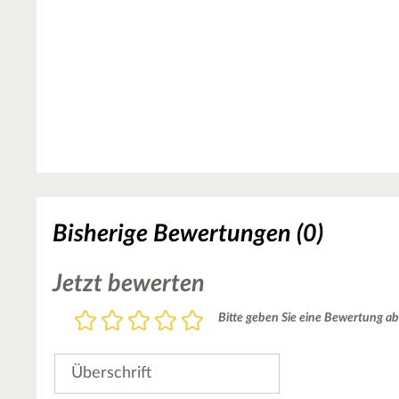
Bisherige Bewertungen (0)
Jetzt bewerten
Bewertung
Bitte geben Sie eine Bewertung ab
1
2
3
4
5
Stern
Sterne
Sterne
Sterne
Sterne
Überschrift