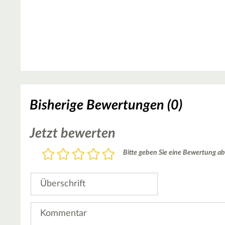
Bisherige Bewertungen (0)
Jetzt bewerten
Bewertung
Bitte geben Sie eine Bewertung ab
1
2
3
4
5
Stern
Sterne
Sterne
Sterne
Sterne
Überschrift
Kommentar