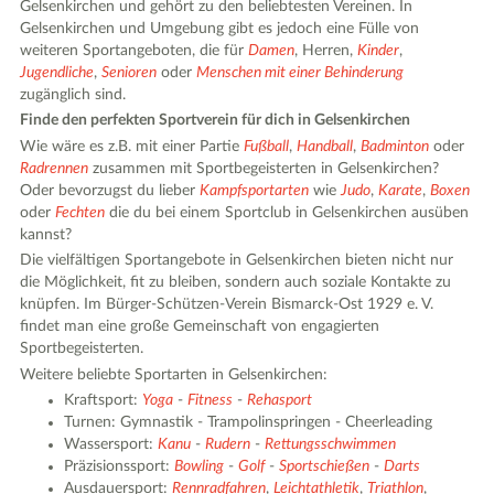
Gelsenkirchen und gehört zu den beliebtesten Vereinen. In
Gelsenkirchen und Umgebung gibt es jedoch eine Fülle von
weiteren Sportangeboten, die für
Damen
, Herren,
Kinder
,
Jugendliche
,
Senioren
oder
Menschen mit einer Behinderung
zugänglich sind.
Finde den perfekten Sportverein für dich in Gelsenkirchen
Wie wäre es z.B. mit einer Partie
Fußball
,
Handball
,
Badminton
oder
Radrennen
zusammen mit Sportbegeisterten in Gelsenkirchen?
Oder bevorzugst du lieber
Kampfsportarten
wie
Judo
,
Karate
,
Boxen
oder
Fechten
die du bei einem Sportclub in Gelsenkirchen ausüben
kannst?
Die vielfältigen Sportangebote in Gelsenkirchen bieten nicht nur
die Möglichkeit, fit zu bleiben, sondern auch soziale Kontakte zu
knüpfen. Im Bürger-Schützen-Verein Bismarck-Ost 1929 e. V.
findet man eine große Gemeinschaft von engagierten
Sportbegeisterten.
Weitere beliebte Sportarten in Gelsenkirchen:
Kraftsport:
Yoga
-
Fitness
-
Rehasport
Turnen: Gymnastik - Trampolinspringen - Cheerleading
Wassersport:
Kanu
-
Rudern
-
Rettungsschwimmen
Präzisionssport:
Bowling
-
Golf
-
Sportschießen
-
Darts
Ausdauersport:
Rennradfahren
,
Leichtathletik
,
Triathlon
,