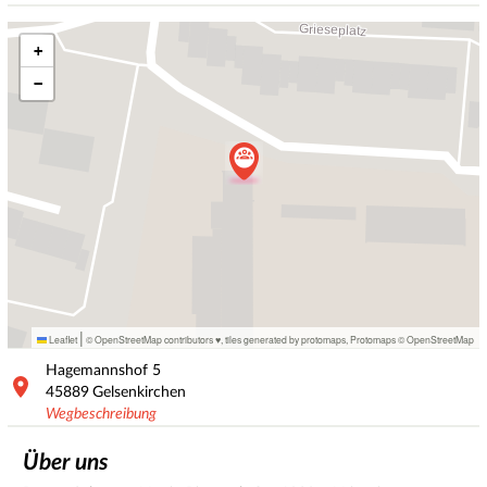
+
−
|
Leaflet
© OpenStreetMap contributors ♥,
tiles generated by protomaps
,
Protomaps
©
OpenStreetMap
Hagemannshof
5
45889
Gelsenkirchen
Wegbeschreibung
Über uns