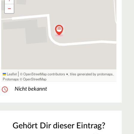
−
|
Leaflet
© OpenStreetMap contributors ♥,
tiles generated by protomaps
,
Protomaps
©
OpenStreetMap
Nicht bekannt
Gehört Dir dieser Eintrag?