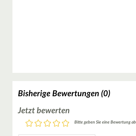
Bisherige Bewertungen (0)
Jetzt bewerten
Bewertung
Bitte geben Sie eine Bewertung ab
1
2
3
4
5
Stern
Sterne
Sterne
Sterne
Sterne